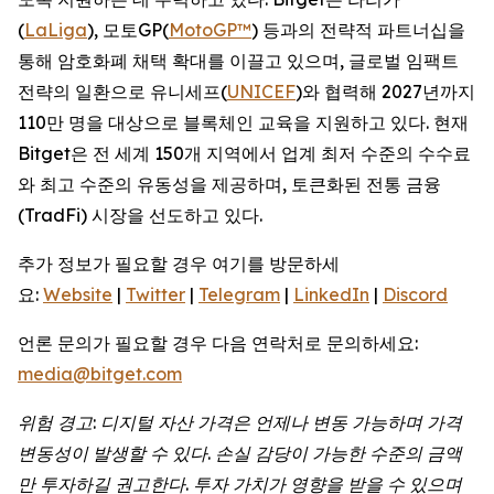
(
LaLiga
), 모토GP(
MotoGP™
) 등과의 전략적 파트너십을
통해 암호화폐 채택 확대를 이끌고 있으며, 글로벌 임팩트
전략의 일환으로 유니세프(
UNICEF
)와 협력해 2027년까지
110만 명을 대상으로 블록체인 교육을 지원하고 있다. 현재
Bitget은 전 세계 150개 지역에서 업계 최저 수준의 수수료
와 최고 수준의 유동성을 제공하며, 토큰화된 전통 금융
(TradFi) 시장을 선도하고 있다.
추가 정보가 필요할 경우 여기를 방문하세
요:
Website
|
Twitter
|
Telegram
|
LinkedIn
|
Discord
언론 문의가 필요할 경우 다음 연락처로 문의하세요:
media@bitget.com
위험
경고
:
디지털
자산
가격은
언제나
변동
가능하며
가격
변동성이
발생할
수
있다
.
손실
감당이
가능한
수준의
금액
만
투자하길
권고한다
.
투자
가치가
영향을
받을
수
있으며