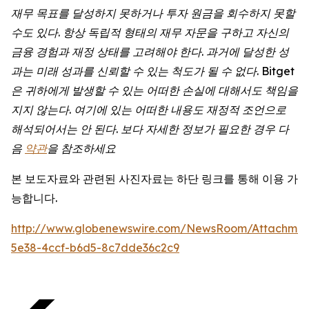
재무
목표를
달성하지
못하거나
투자
원금을
회수하지
못할
수도
있다
.
항상
독립적
형태의
재무
자문을
구하고
자신의
금융
경험과
재정
상태를
고려해야
한다
.
과거에
달성한
성
과는
미래
성과를
신뢰할
수
있는
척도가
될
수
없다
. Bitget
은
귀하에게
발생할
수
있는
어떠한
손실에
대해서도
책임을
지지
않는다
.
여기에
있는
어떠한
내용도
재정적
조언으로
해석되어서는
안
된다
.
보다
자세한
정보가
필요한
경우
다
음
약관
을 참조하세요
본 보도자료와 관련된 사진자료는 하단 링크를 통해 이용 가
능합니다.
http://www.globenewswire.com/NewsRoom/Attachme
5e38-4ccf-b6d5-8c7dde36c2c9