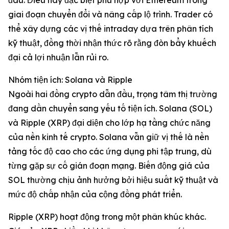
đầu. Điều này đặc biệt phù hợp với Ethereum trong
giai đoạn chuyển đổi và nâng cấp lộ trình. Trader có
thể xây dựng các vị thế intraday dựa trên phân tích
kỹ thuật, đồng thời nhận thức rõ rằng đòn bẩy khuếch
đại cả lợi nhuận lẫn rủi ro.
Nhóm tiện ích: Solana và Ripple
Ngoài hai đồng crypto dẫn đầu, trọng tâm thị trường
đang dần chuyển sang yếu tố tiện ích. Solana (SOL)
và Ripple (XRP) đại diện cho lớp hạ tầng chức năng
của nền kinh tế crypto. Solana vẫn giữ vị thế là nền
tảng tốc độ cao cho các ứng dụng phi tập trung, dù
từng gặp sự cố gián đoạn mạng. Biến động giá của
SOL thường chịu ảnh hưởng bởi hiệu suất kỹ thuật và
mức độ chấp nhận của cộng đồng phát triển.
Ripple (XRP) hoạt động trong một phân khúc khác.