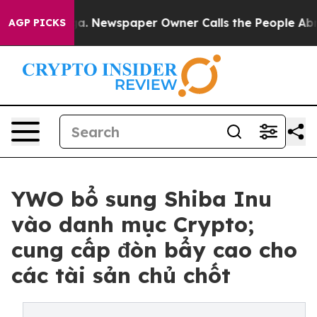
nooga. Newspaper Owner Calls the People Abruptly La
AGP PICKS
YWO bổ sung Shiba Inu
vào danh mục Crypto;
cung cấp đòn bẩy cao cho
các tài sản chủ chốt