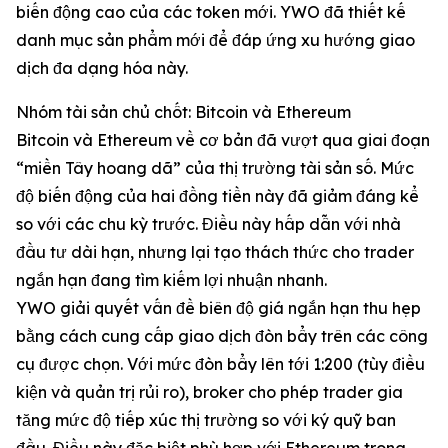
biến động cao của các token mới. YWO đã thiết kế
danh mục sản phẩm mới để đáp ứng xu hướng giao
dịch đa dạng hóa này.
Nhóm tài sản chủ chốt: Bitcoin và Ethereum
Bitcoin và Ethereum về cơ bản đã vượt qua giai đoạn
“miền Tây hoang dã” của thị trường tài sản số. Mức
độ biến động của hai đồng tiền này đã giảm đáng kể
so với các chu kỳ trước. Điều này hấp dẫn với nhà
đầu tư dài hạn, nhưng lại tạo thách thức cho trader
ngắn hạn đang tìm kiếm lợi nhuận nhanh.
YWO giải quyết vấn đề biên độ giá ngắn hạn thu hẹp
bằng cách cung cấp giao dịch đòn bẩy trên các công
cụ được chọn. Với mức đòn bẩy lên tới 1:200 (tùy điều
kiện và quản trị rủi ro), broker cho phép trader gia
tăng mức độ tiếp xúc thị trường so với ký quỹ ban