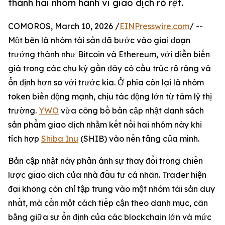
thành hai nhóm hành vi giao dịch rõ rệt.
COMOROS, March 10, 2026 /
EINPresswire.com
/ --
Một bên là nhóm tài sản đã bước vào giai đoạn
trưởng thành như Bitcoin và Ethereum, với diễn biến
giá trong các chu kỳ gần đây có cấu trúc rõ ràng và
ổn định hơn so với trước kia. Ở phía còn lại là nhóm
token biến động mạnh, chịu tác động lớn từ tâm lý thị
trường.
YWO
vừa công bố bản cập nhật danh sách
sản phẩm giao dịch nhằm kết nối hai nhóm này khi
tích hợp
Shiba Inu
(SHIB) vào nền tảng của mình.
Bản cập nhật này phản ánh sự thay đổi trong chiến
lược giao dịch của nhà đầu tư cá nhân. Trader hiện
đại không còn chỉ tập trung vào một nhóm tài sản duy
nhất, mà cần một cách tiếp cận theo danh mục, cân
bằng giữa sự ổn định của các blockchain lớn và mức