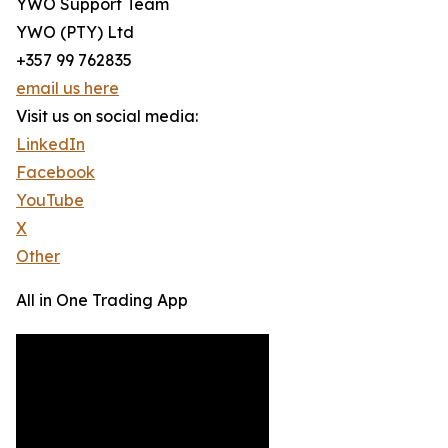
YWO Support Team
YWO (PTY) Ltd
+357 99 762835
email us here
Visit us on social media:
LinkedIn
Facebook
YouTube
X
Other
All in One Trading App