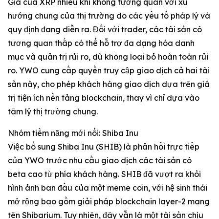
Giá của XRP nhiều khi không tương quan với xu
hướng chung của thị trường do các yếu tố pháp lý và
quy định đang diễn ra. Đối với trader, các tài sản có
tương quan thấp có thể hỗ trợ đa dạng hóa danh
mục và quản trị rủi ro, dù không loại bỏ hoàn toàn rủi
ro. YWO cung cấp quyền truy cập giao dịch cả hai tài
sản này, cho phép khách hàng giao dịch dựa trên giá
trị tiện ích nền tảng blockchain, thay vì chỉ dựa vào
tâm lý thị trường chung.
Nhóm tiềm năng mới nổi: Shiba Inu
Việc bổ sung Shiba Inu (SHIB) là phản hồi trực tiếp
của YWO trước nhu cầu giao dịch các tài sản có
beta cao từ phía khách hàng. SHIB đã vượt ra khỏi
hình ảnh ban đầu của một meme coin, với hệ sinh thái
mở rộng bao gồm giải pháp blockchain layer-2 mang
tên Shibarium. Tuy nhiên, đây vẫn là một tài sản chịu