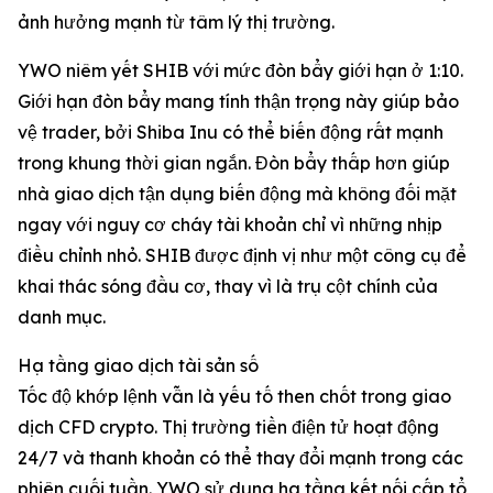
ảnh hưởng mạnh từ tâm lý thị trường.
YWO niêm yết SHIB với mức đòn bẩy giới hạn ở 1:10.
Giới hạn đòn bẩy mang tính thận trọng này giúp bảo
vệ trader, bởi Shiba Inu có thể biến động rất mạnh
trong khung thời gian ngắn. Đòn bẩy thấp hơn giúp
nhà giao dịch tận dụng biến động mà không đối mặt
ngay với nguy cơ cháy tài khoản chỉ vì những nhịp
điều chỉnh nhỏ. SHIB được định vị như một công cụ để
khai thác sóng đầu cơ, thay vì là trụ cột chính của
danh mục.
Hạ tầng giao dịch tài sản số
Tốc độ khớp lệnh vẫn là yếu tố then chốt trong giao
dịch CFD crypto. Thị trường tiền điện tử hoạt động
24/7 và thanh khoản có thể thay đổi mạnh trong các
phiên cuối tuần. YWO sử dụng hạ tầng kết nối cấp tổ