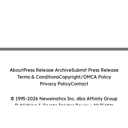
About
Press Release Archive
Submit Press Release
Terms & Conditions
Copyright/DMCA Policy
Privacy Policy
Contact
© 1995-2026 Newsmatics Inc. dba Affinity Group
Publishing & Crypto Insider Review. All Rights
Reserved.
Cookie Settings / Your Privacy Choices