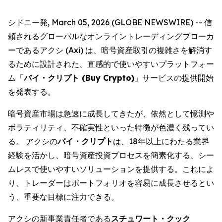
シドニー発, March 05, 2026 (GLOBE NEWSWIRE) -- 信
頼されるグローバルなオンライントレーディングブローカ
ーであるアクシ (Axi) は、暗号資産取引の複雑さを解消す
るために設計された、直感的で使いやすいプラットフォー
ム「
バイ・クリプト (Buy Crypto)
」サービスの提供開始
を発表する。
暗号資産市場は急速に成長してきたが、依然として憶測や
ボラティリティ、不確実性といった特徴が色濃く残ってい
る。 アクシの
バイ・クリプト
は、18年以上にわたる業界
経験を活かし、暗号資産投資プロセスを簡素化する、シー
ムレスで使いやすいソリューションを提供する。これによ
り、トレーダーはポートフォリオを容易に成長させるとい
う、重要な目標に注力できる。
アクシの新事業責任者である
スチュワート・クック