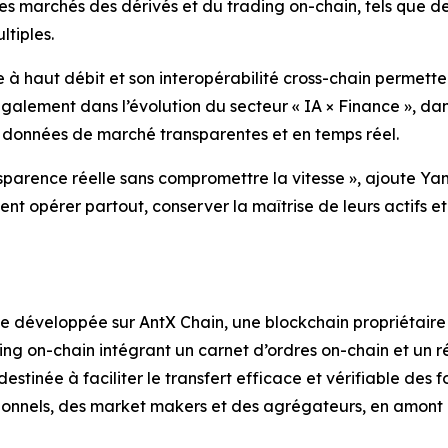
 les marchés des dérivés et du trading on-chain, tels qu
ltiples.
e à haut débit et son interopérabilité cross-chain permett
 également dans l’évolution du secteur « IA × Finance », d
 données de marché transparentes et en temps réel.
parence réelle sans compromettre la vitesse », ajoute Yama
ent opérer partout, conserver la maîtrise de leurs actifs e
e développée sur AntX Chain, une blockchain propriétaire
ding on-chain intégrant un carnet d’ordres on-chain et un 
estinée à faciliter le transfert efficace et vérifiable de
ssionnels, des market makers et des agrégateurs, en amon