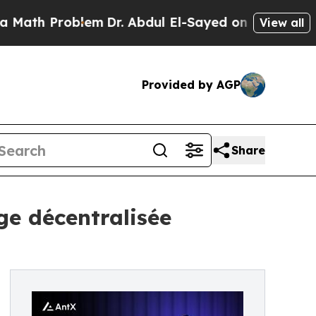
 Problem
Dr. Abdul El-Sayed on Historic Michigan 
View all
Provided by AGP
Share
ge décentralisée