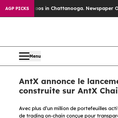
apse
Chaos in Chattanooga. Newspaper Owner Cal
AGP PICKS
Menu
AntX annonce le lanceme
construite sur AntX Cha
Avec plus d’un million de portefeuilles act
de trading on-chain conçue pour transpar