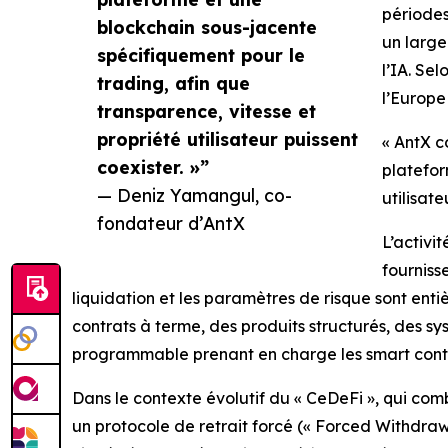
périodes
blockchain sous-jacente
un large
spécifiquement pour le
l’IA. Se
trading, afin que
l’Europe 
transparence, vitesse et
propriété utilisateur puissent
« AntX c
coexister. »”
platefor
— Deniz Yamangul, co-
utilisate
fondateur d’AntX
L’activi
fourniss
liquidation et les paramètres de risque sont ent
contrats à terme, des produits structurés, des 
programmable prenant en charge les smart con
Dans le contexte évolutif du « CeDeFi », qui co
un protocole de retrait forcé (« Forced Withdraw