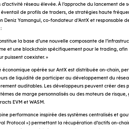
 d’activité réseau élevée. À l’approche du lancement de 
 éventail de profils de traders, de stratégies haute fréqu
lon Deniz Yamangul, co-fondateur d’AntX et responsable de 
:
onstitue la base d’une nouvelle composante de l’infrastru
me et une blockchain spécifiquement pour le trading, afin 
ur puissent coexister. »
té économique opérée sur AntX est distribuée on-chain, per
eurs de liquidité de participer au développement du rése
ièrement auditables. Les développeurs peuvent créer des pr
systèmes de marge personnalisés ou des moteurs de risque
tracts EVM et WASM.
mbine performance inspirée des systèmes centralisés et g
al Protocol ») permettant la récupération d’actifs on-chai