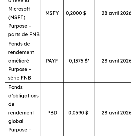
à revenu
Microsoft
MSFY
0,2000
$
28 avril 2026
(MSFT)
Purpose –
parts de FNB
Fonds de
rendement
amélioré
PAYF
0,1375 $¹
28 avril 2026
Purpose –
série FNB
Fonds
d’obligations
de
rendement
PBD
0,0590 $¹
28 avril 2026
global
Purpose –