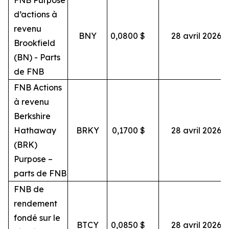
FNB Purpose
d’actions à
revenu
BNY
0,0800
$
28 avril 2026
Brookfield
(BN) - Parts
de FNB
FNB Actions
à revenu
Berkshire
Hathaway
BRKY
0,1700
$
28 avril 2026
(BRK)
Purpose –
parts de FNB
FNB de
rendement
fondé sur le
BTCY
0,0850
$
28 avril 2026