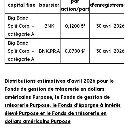
par
capital fixe
boursier
d’enregistremen
action/part
Big Banc
Split Corp. –
BNK
0,1200 $¹
30 avril 2026
catégorie A
Big Banc
Split Corp. –
BNK.PR.A
0,0700 $¹
30 avril 2026
catégorie A
Distributions estimatives
d'avril 2026
pour le
Fonds de gestion de trésorerie en dollars
américains Purpose, le Fonds de gestion de
trésorerie Purpose, le Fonds d’épargne à intérêt
élevé Purpose et le Fonds de trésorerie en
dollars américains Purpose