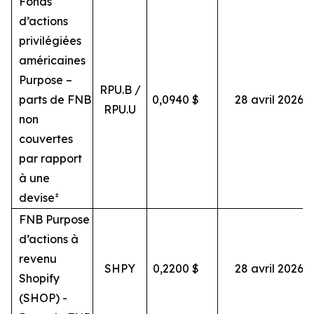
Fonds
d’actions
privilégiées
américaines
Purpose –
RPU.B /
parts de FNB
0,0940
$
28 avril 2026
RPU.U
non
couvertes
par rapport
à une
devise²
FNB Purpose
d’actions à
revenu
SHPY
0,2200
$
28 avril 2026
Shopify
(SHOP) -