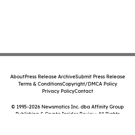
About
Press Release Archive
Submit Press Release
Terms & Conditions
Copyright/DMCA Policy
Privacy Policy
Contact
© 1995-2026 Newsmatics Inc. dba Affinity Group
Publishing & Crypto Insider Review. All Rights
Reserved.
Cookie Settings / Your Privacy Choices