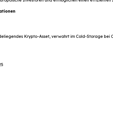
 europäische Investoren und ermöglichen einen effizien
ationen
ndeliegendes Krypto-Asset, verwahrt im Cold-Storage bei 
25