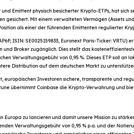
und Emittent physisch besicherter Krypto-ETPs, hat sich s
ren gesichert. Mit einem verwalteten Vermögen (Assets u
 Position als einer der führenden Emittenten regulierter Kr
P6P, ISIN: SE0025159833, Euronext Paris-Ticker: VRTU) er
n und Broker zugänglich. Dies stellt das kosteneffizientes
chen Verwaltungsgebühr von 0,95 %. Dieses ETP soll an lo
ntere Distribution auf dem deutschen Markt zu unterstütze
, europäischen Investoren sichere, transparente und regu
Virtune übernimmt Coinbase die Krypto-Verwahrung und bie
in Europa zu lancieren und damit unsere Mission zu stärken
nden Verwaltungsgebühr von 0,95 % p.a. und der Notierung