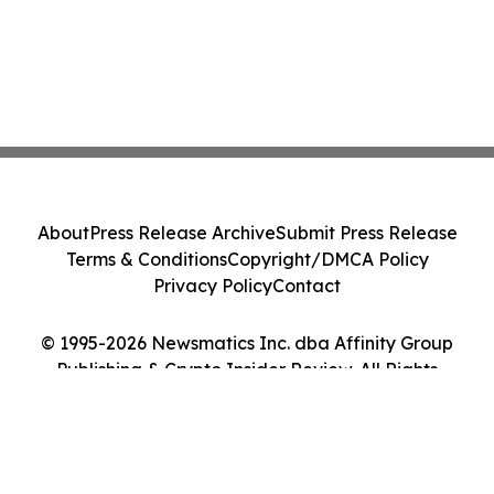
About
Press Release Archive
Submit Press Release
Terms & Conditions
Copyright/DMCA Policy
Privacy Policy
Contact
© 1995-2026 Newsmatics Inc. dba Affinity Group
Publishing & Crypto Insider Review. All Rights
Reserved.
Cookie Settings / Your Privacy Choices