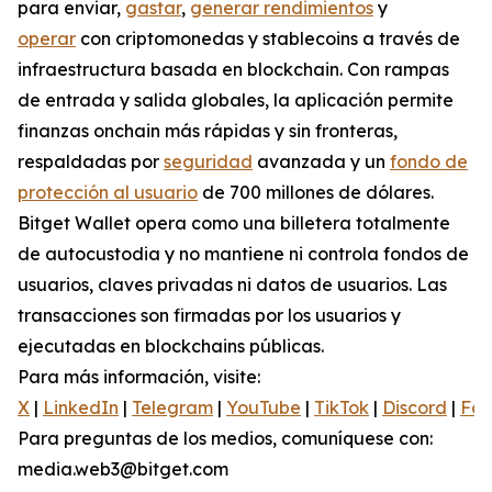
para enviar,
gastar
,
generar rendimientos
y
operar
con criptomonedas y stablecoins a través de
infraestructura basada en blockchain. Con rampas
de entrada y salida globales, la aplicación permite
finanzas onchain más rápidas y sin fronteras,
respaldadas por
seguridad
avanzada y un
fondo de
protección al usuario
de 700 millones de dólares.
Bitget Wallet opera como una billetera totalmente
de autocustodia y no mantiene ni controla fondos de
usuarios, claves privadas ni datos de usuarios. Las
transacciones son firmadas por los usuarios y
ejecutadas en blockchains públicas.
Para más información, visite:
X
|
LinkedIn
|
Telegram
|
YouTube
|
TikTok
|
Discord
|
Fa
Para preguntas de los medios, comuníquese con:
media.web3@bitget.com