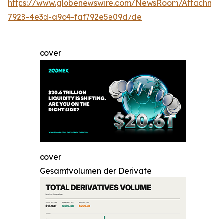
https://www.globenewswire.com/NewsRoom/Attachme
7928-4e3d-a9c4-faf792e5e09d/de
cover
cover
Gesamtvolumen der Derivate